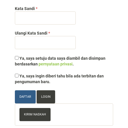
Dibutuhkan
Kata Sandi
*
Dibutuhkan
Ulangi Kata Sandi
*
Ya, saya setuju data saya diambil dan disimpan
berdasarkan
pernyataan privasi
.
Ya, saya ingin diberi tahu bila ada terbitan dan
pengumuman baru.
DAFTAR
LOGIN
Kirim
Naskah
KIRIM NASKAH