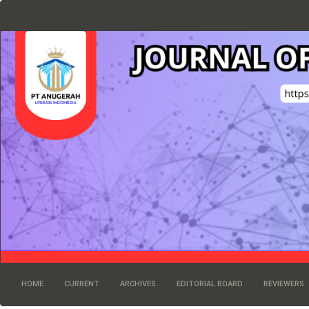
Navigasi
Utama
Isi
Utama
Bilah
Samping
HOME
CURRENT
ARCHIVES
EDITORIAL BOARD
REVIEWERS