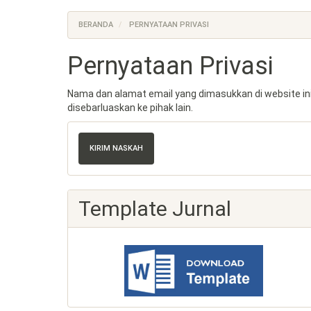
BERANDA
PERNYATAAN PRIVASI
Pernyataan Privasi
Nama dan alamat email yang dimasukkan di website ini
disebarluaskan ke pihak lain.
Kirim
Naskah
KIRIM NASKAH
Template Jurnal