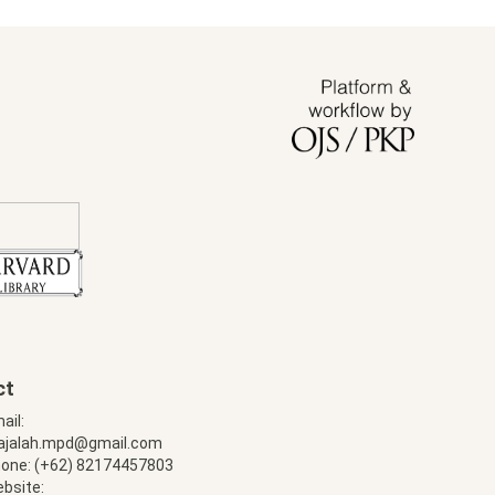
ct
ail:
ajalah.mpd@gmail.com
one: (+62) 82174457803
bsite: