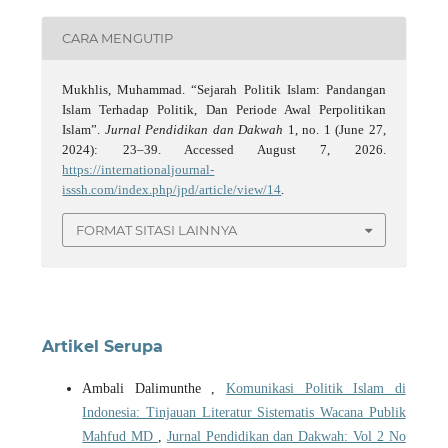
CARA MENGUTIP
Mukhlis, Muhammad. “Sejarah Politik Islam: Pandangan
Islam Terhadap Politik, Dan Periode Awal Perpolitikan
Islam”.
Jurnal Pendidikan dan Dakwah
1, no. 1 (June 27,
2024): 23–39. Accessed August 7, 2026.
https://internationaljournal-
isssh.com/index.php/jpd/article/view/14
.
FORMAT SITASI LAINNYA
Artikel Serupa
Ambali Dalimunthe ,
Komunikasi Politik Islam di
Indonesia: Tinjauan Literatur Sistematis Wacana Publik
Mahfud MD
,
Jurnal Pendidikan dan Dakwah: Vol 2 No