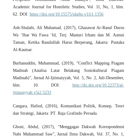
Academic Journal for Homiletic Studies, Vol. 11, No, 1, hlm.
62. DOI:
https://doi.org/10.15575/idajhs.v11i1.1356
Ash-Shalabi, Ali Muhamad, (2017), Ghazawat Ar-Rasul Durus
Wa ‘Ibar Wa Fawa ‘Id, Terj. Masturi Irham dan M. Asmui
Taman, Ketika Rasulullah Harus Berperang, Jakarta: Pustaka
Al-Kautsar.
Burhanuddin, Muhammad, (2019), “Conflict Mapping Piagam
Madinah (Analisa Latar Belakang Sosiokultural Piagam
Madinah)”, Jurnal Al-Ijtimaiyyah, Vol. 5, No. 2, Juli-Desember,
hlm. 10. DOI:
http://dx.doi.org/10.22373/al-
ijtimaiyyah.v5i2.5233
Cangara, Hafied, (2016), Komunikasi Politik, Konsep, Teori
dan Strategi, Jakarta: PT. Raja Grafindo Persada.
Ghoni, Abdul, (2017), “Menggagas Dakwah Korespondensi
Nabi Muhammad Saw”, Jurnal Ilmu Dakwah, Vol. 37, No. 1,