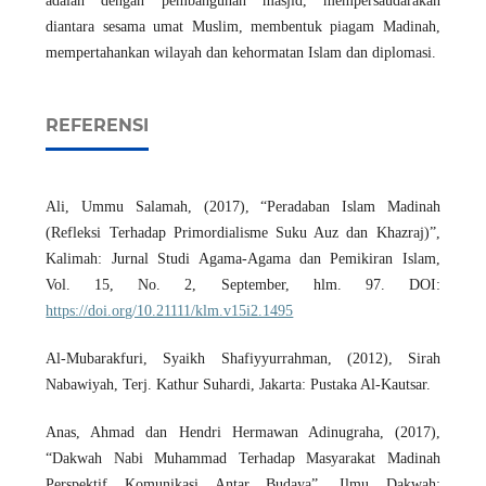
adalah dengan pembangunan masjid, mempersaudarakan
diantara sesama umat Muslim, membentuk piagam Madinah,
mempertahankan wilayah dan kehormatan Islam dan diplomasi.
REFERENSI
Ali, Ummu Salamah, (2017), “Peradaban Islam Madinah
(Refleksi Terhadap Primordialisme Suku Auz dan Khazraj)”,
Kalimah: Jurnal Studi Agama-Agama dan Pemikiran Islam,
Vol. 15, No. 2, September, hlm. 97. DOI:
https://doi.org/10.21111/klm.v15i2.1495
Al-Mubarakfuri, Syaikh Shafiyyurrahman, (2012), Sirah
Nabawiyah, Terj. Kathur Suhardi, Jakarta: Pustaka Al-Kautsar.
Anas, Ahmad dan Hendri Hermawan Adinugraha, (2017),
“Dakwah Nabi Muhammad Terhadap Masyarakat Madinah
Perspektif Komunikasi Antar Budaya”, Ilmu Dakwah: