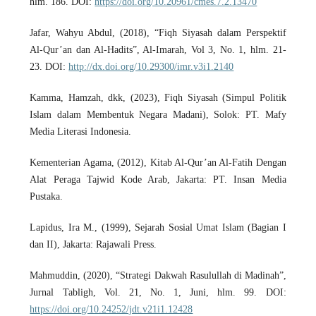
hlm. 186. DOI:
https://doi.org/10.20961/cmes.7.2.13470
Jafar, Wahyu Abdul, (2018), “Fiqh Siyasah dalam Perspektif
Al-Qur’an dan Al-Hadits”, Al-Imarah, Vol 3, No. 1, hlm. 21-
23. DOI:
http://dx.doi.org/10.29300/imr.v3i1.2140
Kamma, Hamzah, dkk, (2023), Fiqh Siyasah (Simpul Politik
Islam dalam Membentuk Negara Madani), Solok: PT. Mafy
Media Literasi Indonesia.
Kementerian Agama, (2012), Kitab Al-Qur’an Al-Fatih Dengan
Alat Peraga Tajwid Kode Arab, Jakarta: PT. Insan Media
Pustaka.
Lapidus, Ira M., (1999), Sejarah Sosial Umat Islam (Bagian I
dan II), Jakarta: Rajawali Press.
Mahmuddin, (2020), “Strategi Dakwah Rasulullah di Madinah”,
Jurnal Tabligh, Vol. 21, No. 1, Juni, hlm. 99. DOI:
https://doi.org/10.24252/jdt.v21i1.12428