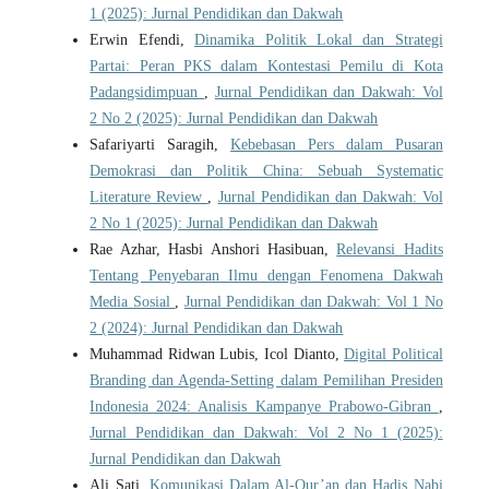
1 (2025): Jurnal Pendidikan dan Dakwah
Erwin Efendi,
Dinamika Politik Lokal dan Strategi
Partai: Peran PKS dalam Kontestasi Pemilu di Kota
Padangsidimpuan
,
Jurnal Pendidikan dan Dakwah: Vol
2 No 2 (2025): Jurnal Pendidikan dan Dakwah
Safariyarti Saragih,
Kebebasan Pers dalam Pusaran
Demokrasi dan Politik China: Sebuah Systematic
Literature Review
,
Jurnal Pendidikan dan Dakwah: Vol
2 No 1 (2025): Jurnal Pendidikan dan Dakwah
Rae Azhar, Hasbi Anshori Hasibuan,
Relevansi Hadits
Tentang Penyebaran Ilmu dengan Fenomena Dakwah
Media Sosial
,
Jurnal Pendidikan dan Dakwah: Vol 1 No
2 (2024): Jurnal Pendidikan dan Dakwah
Muhammad Ridwan Lubis, Icol Dianto,
Digital Political
Branding dan Agenda-Setting dalam Pemilihan Presiden
Indonesia 2024: Analisis Kampanye Prabowo-Gibran
,
Jurnal Pendidikan dan Dakwah: Vol 2 No 1 (2025):
Jurnal Pendidikan dan Dakwah
Ali Sati,
Komunikasi Dalam Al-Qur’an dan Hadis Nabi