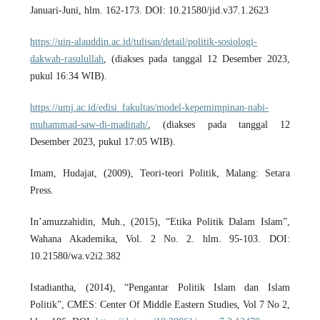
Januari-Juni, hlm. 162-173. DOI: 10.21580/jid.v37.1.2623
https://uin-alauddin.ac.id/tulisan/detail/politik-sosiologi-
dakwah-rasulullah
, (diakses pada tanggal 12 Desember 2023,
pukul 16:34 WIB).
https://umj.ac.id/edisi_fakultas/model-kepemimpinan-nabi-
muhammad-saw-di-madinah/
, (diakses pada tanggal 12
Desember 2023, pukul 17:05 WIB).
Imam, Hudajat, (2009), Teori-teori Politik, Malang: Setara
Press.
In’amuzzahidin, Muh., (2015), “Etika Politik Dalam Islam”,
Wahana Akademika, Vol. 2 No. 2. hlm. 95-103. DOI:
10.21580/wa.v2i2.382
Istadiantha, (2014), “Pengantar Politik Islam dan Islam
Politik”, CMES: Center Of Middle Eastern Studies, Vol 7 No 2,