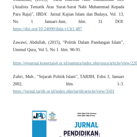
(Analisis Tematik Atas Surat-Surat Nabi Muhammad Kepada
Para Raja)”, IBDA’: Jurnal Kajian Islam dan Budaya, Vol. 13,
No. 1 Januari-Juni, hlm. 31. DOI:
https://doi.org/10.24090/ibda.v13i1.487
Zawawi, Abdullah, (2015), “Politik Dalam Pandangan Islam”,
Ummul Qura, Vol 5, No 1. hlm. 90-91.
https://ejournal.kopertais4.or.id/pantura/index.php/qura/article/view/22
Zuhri, Muh., “Sejarah Politik Islam”, TARJIH, Edisi 3, Januari
2002, hlm. 1-3.
https://jurnal.tarjih.or.id/index.php/tarjih/article/view/3101