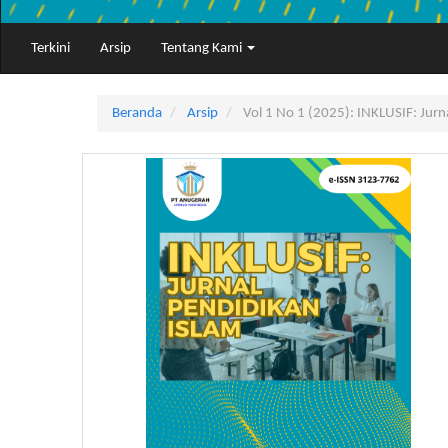
Terkini
Arsip
Tentang Kami
Beranda
Arsip
Vol 1 No 1 (2025): INKLUSIF: Jurn