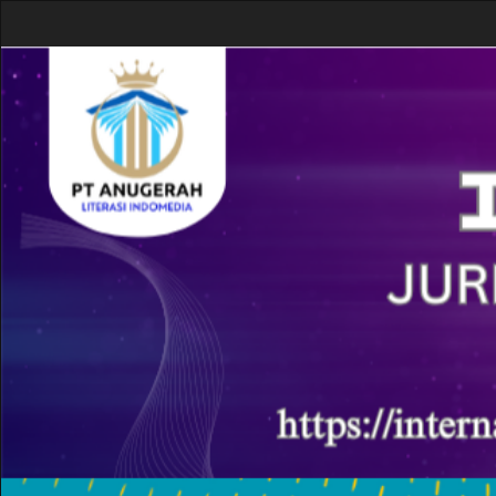
Navigasi
Utama
Isi
Utama
Bilah
Samping